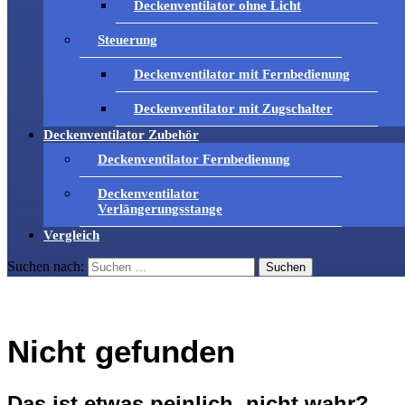
Deckenventilator ohne Licht
Steuerung
Deckenventilator mit Fernbedienung
Deckenventilator mit Zugschalter
Deckenventilator Zubehör
Deckenventilator Fernbedienung
Deckenventilator
Verlängerungsstange
Vergleich
Suchen nach:
Nicht gefunden
Das ist etwas peinlich, nicht wahr?