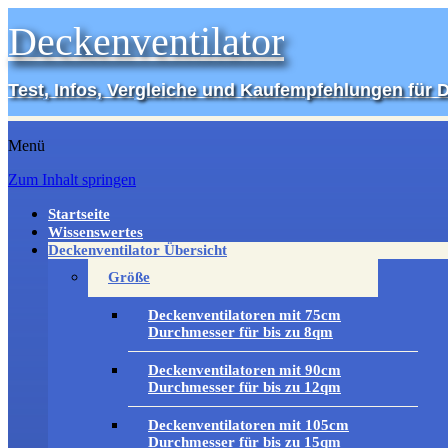
Deckenventilator
Test, Infos, Vergleiche und Kaufempfehlungen für 
Menü
Zum Inhalt springen
Startseite
Wissenswertes
Deckenventilator Übersicht
Größe
Deckenventilatoren mit 75cm
Durchmesser für bis zu 8qm
Deckenventilatoren mit 90cm
Durchmesser für bis zu 12qm
Deckenventilatoren mit 105cm
Durchmesser für bis zu 15qm